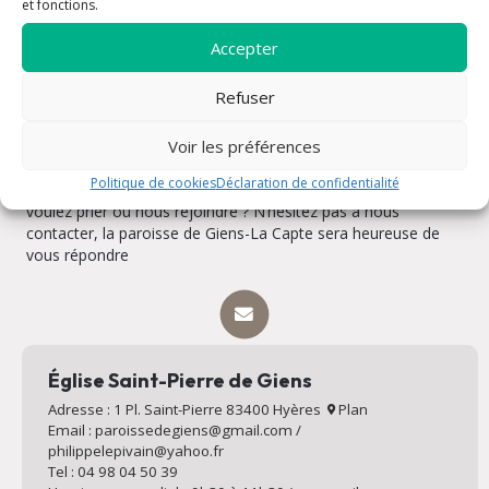
et fonctions.
Accepter
Refuser
Voir les préférences
Rencontrons-nous !
Politique de cookies
Déclaration de confidentialité
Vous souhaitez rencontrer un prêtre, avez une question,
voulez prier ou nous rejoindre ? N’hésitez pas à nous
contacter, la paroisse de Giens-La Capte sera heureuse de
vous répondre
Église Saint-Pierre de Giens
Adresse : 1 Pl. Saint-Pierre 83400 Hyères
Plan
Email : paroissedegiens@gmail.com /
philippelepivain@yahoo.fr
Tel : 04 98 04 50 39