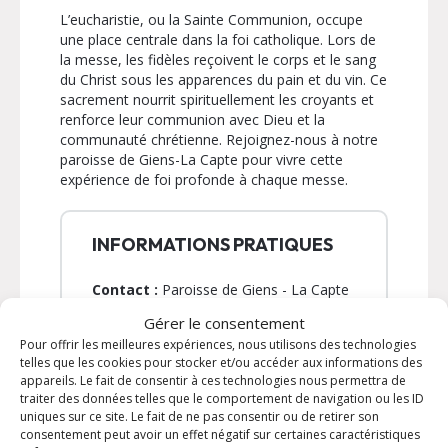
L’eucharistie, ou la Sainte Communion, occupe
une place centrale dans la foi catholique. Lors de
la messe, les fidèles reçoivent le corps et le sang
du Christ sous les apparences du pain et du vin. Ce
sacrement nourrit spirituellement les croyants et
renforce leur communion avec Dieu et la
communauté chrétienne. Rejoignez-nous à notre
paroisse de Giens-La Capte pour vivre cette
expérience de foi profonde à chaque messe.
INFORMATIONS PRATIQUES
Contact :
Paroisse de Giens - La Capte
Email :
paroissedegiens@gmail.com
Gérer le consentement
Téléphone :
04 98 04 50 39
Pour offrir les meilleures expériences, nous utilisons des technologies
telles que les cookies pour stocker et/ou accéder aux informations des
Adresse :
1 place Saint-Pierre 83400
appareils. Le fait de consentir à ces technologies nous permettra de
Giens
traiter des données telles que le comportement de navigation ou les ID
uniques sur ce site. Le fait de ne pas consentir ou de retirer son
consentement peut avoir un effet négatif sur certaines caractéristiques