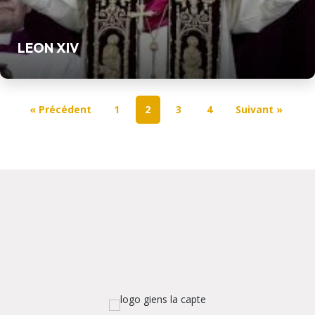
LEON XIV
« Précédent
1
2
3
4
Suivant »